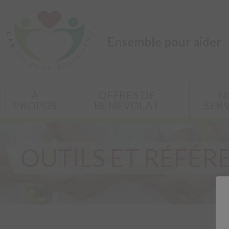
Ensemble pour aider
À
OFFRES DE
N
PROPOS
BÉNÉVOLAT
SERV
OUTILS ET RÉFÉR