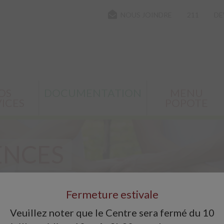
NOUS JOINDRE
211
DE
OS
DOCUMENTATION
MENU
ICES
POPOTE
ENCES
Fermeture estivale
Veuillez noter que le Centre sera fermé du 10