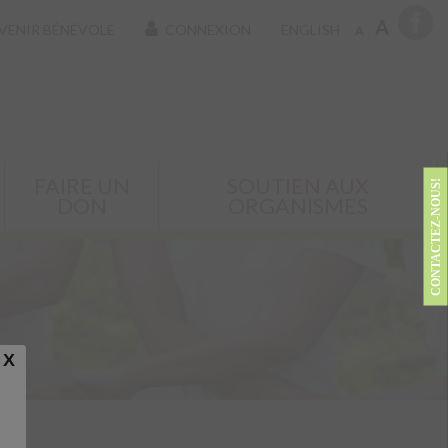
A
VENIR BÉNÉVOLE
CONNEXION
ENGLISH
A
FAIRE UN
SOUTIEN AUX
CONTACTEZ-NOUS!
DON
ORGANISMES
X