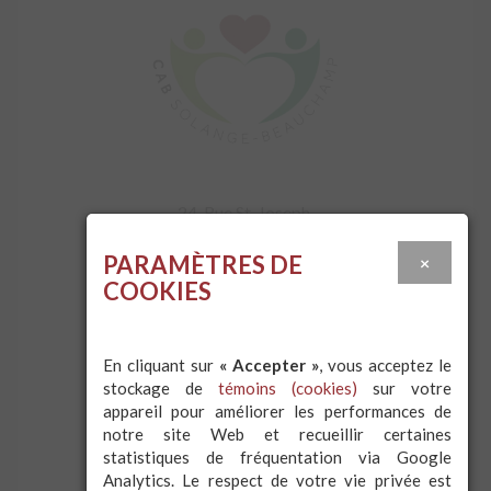
24, Rue St-Joseph,
Sainte-Thérèse (Québec)
J7E 3L6
PARAMÈTRES DE
×
COOKIES
450 430-5056
info@cabsb.org
En cliquant sur
« Accepter »
, vous acceptez le
stockage de
témoins (cookies)
sur votre
Heures d'ouverture :
appareil pour améliorer les performances de
Lundi au jeudi de 8h30 à 12h et 13h à 16h
notre site Web et recueillir certaines
Vendredi de 8h30 à 12h
statistiques de fréquentation via Google
Analytics. Le respect de votre vie privée est