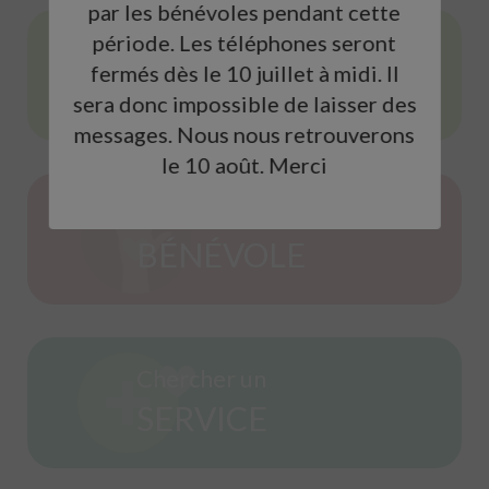
par les bénévoles pendant cette
période. Les téléphones seront
Faire un
fermés dès le 10 juillet à midi. Il
DON
sera donc impossible de laisser des
messages. Nous nous retrouverons
le 10 août. Merci
Devenir un
BÉNÉVOLE
Chercher un
SERVICE